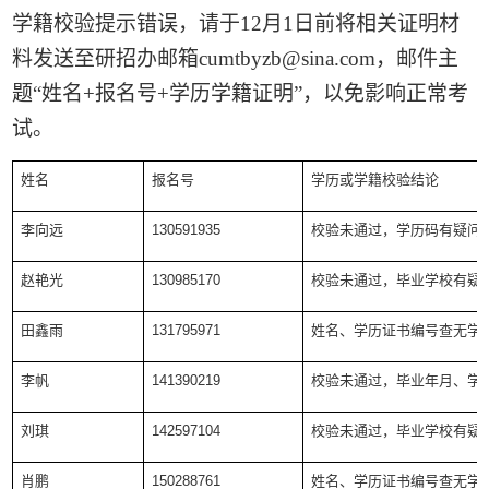
学籍校验提示错误，请于
12
月
1
日前将相关证明材
料发送至研招办邮箱
cumtbyzb@sina.com
，邮件主
题“姓名
+
报名号
+
学历学籍证明”，以免影响正常考
试。
姓名
报名号
学历或学籍校验结论
李向远
130591935
校验未通过，学历码有疑问
赵艳光
130985170
校验未通过，毕业学校有疑
田鑫雨
131795971
姓名、学历证书编号查无学
李帆
141390219
校验未通过，毕业年月、学
刘琪
142597104
校验未通过，毕业学校有疑
肖鹏
150288761
姓名、学历证书编号查无学